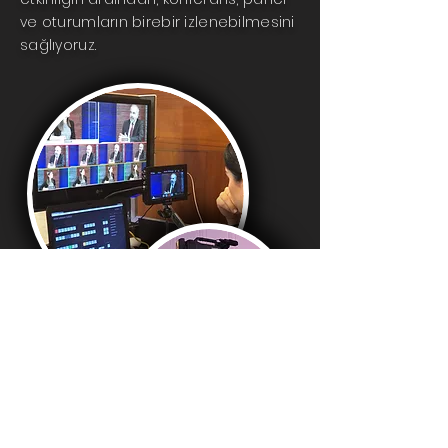
ve oturumların birebir izlenebilmesini
sağlıyoruz.