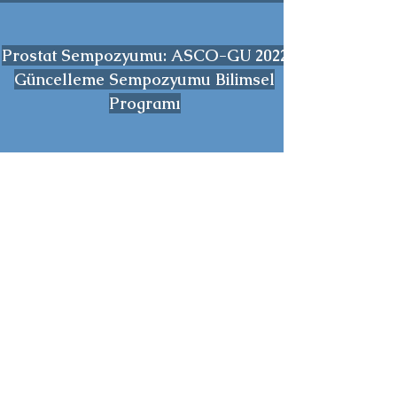
Prostat Sempozyumu: ASCO-GU 2022
Güncelleme Sempozyumu Bilimsel
Programı
Webcast yayını içersinde yalnızca sunumunun
yayınlanmasına izin veren konuşmacıların
videosu bulunmaktadır!
29 Eylül 2022
30 Eylül 2022
1 Ekim 2022