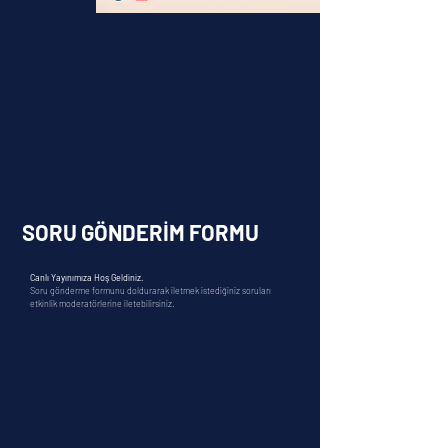
SORU GÖNDERİM FORMU
Canlı Yayınımıza Hoş Geldiniz.
Soru gönderme formunu doldurarak iletmek istediğiniz soruları
etkinlik moderatörlerine iletebilirsiniz.