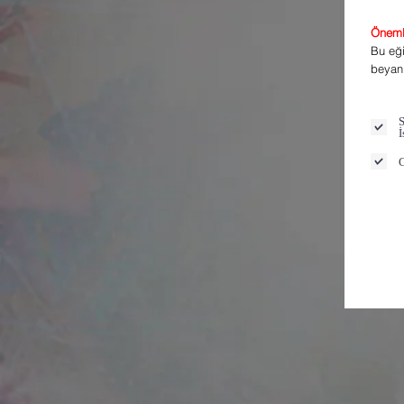
Öneml
Bu eği
beyan
S
İ
G