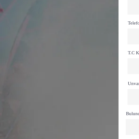
Telef
T.C K
Unva
Bulun