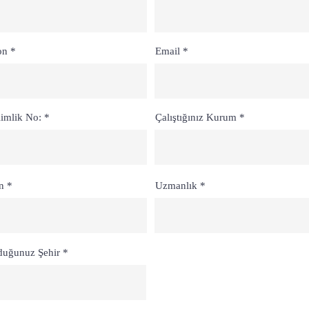
on
Email
imlik No:
Çalıştığınız Kurum
n
Uzmanlık
duğunuz Şehir