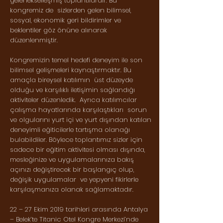
gelenekselleşmiş toplantılardır. Bu
kongremiz de sizlerden gelen bilimsel,
sosyal, ekonomik geri bildirimler ve
beklentiler göz önüne alınarak
düzenlenmiştir.
Kongremizin temel hedefi deneyim ile son
bilimsel gelişmeleri kaynaştırmaktır. Bu
amaçla bireysel katılımın üst düzeyde
olduğu ve karşılıklı iletişimin sağlandığı
aktiviteler düzenledik. Ayrıca katılımcılar
çalışma hayatlarında karşılaştıkları sorun
ve olgularını yurt içi ve yurt dışından katılan
deneyimli eğiticilerle tartışma olanağı
bulabildiler. Böylece toplantımız sizler için
sadece bir eğitim aktivitesi olması dışında,
mesleğinize ve uygulamalarınıza bakış
açınızı değiştirecek bir başlangıç olup,
değişik uygulamalar ve yepyeni fikirlerle
karşılaşmanıza olanak sağlamaktadır.
22 – 27 Ekim 2019 tarihleri arasında Antalya
– Belek’te Titanic Otel Kongre Merkezi’nde