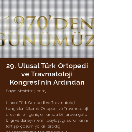
29. Ulusal Türk Ortopedi
ve Travmatoloji
Kongresi'nin Ardından
Sayın Meslektaşlarım,
Ulusal Türk Ortopedi ve Travmatoloji
kongreleri ülkemiz Ortopedi ve Travmatoloji
ailesinin en geniş anlamda bir araya gelip
bilgi ve deneyimlerini paylaştığı, sorunlarını
tartışıp çözüm yolları aradığı