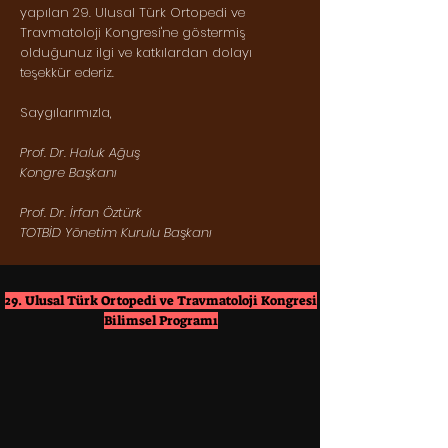
yapılan 29. Ulusal Türk Ortopedi ve
Travmatoloji Kongresi'ne göstermiş
olduğunuz ilgi ve katkılardan dolayı
teşekkür ederiz.
Saygılarımızla,
Prof. Dr. Haluk Ağuş
Kongre Başkanı
Prof. Dr. İrfan Öztürk
TOTBİD Yönetim Kurulu Başkanı
29. Ulusal Türk Ortopedi ve Travmatoloji Kongresi
Bilimsel Programı