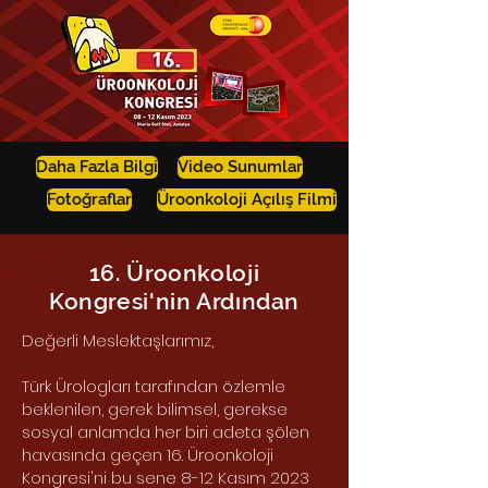
Daha Fazla Bilgi
Video Sunumlar
Fotoğraflar
Üroonkoloji Açılış Filmi
16. Üroonkoloji
Kongresi'nin Ardından
Değerli Meslektaşlarımız,
Türk Ürologları tarafından özlemle
beklenilen, gerek bilimsel, gerekse
sosyal anlamda her biri adeta şölen
havasında geçen 16. Üroonkoloji
Kongresi'ni bu sene 8-12 Kasım 2023