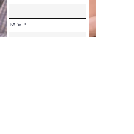
Bölüm
Ülke
Önemli Not:
Bu eğitim yalnızca sağlık çalışanları içindir. “Kayıt ol” linki
ile sağlık çalışanı olduğunuzu beyan etmektesiniz.
Sağlık Çalışanıyım ve Yayını İzlemek İstiyorum.
Gizlilik Sözleşmesini Onaylıyorum
Görüntüle
Kayıt